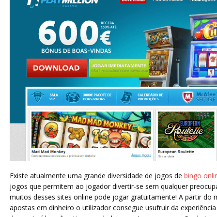
Existe atualmente uma grande diversidade de jogos de
bingo onli
jogos que permitem ao jogador divertir-se sem qualquer preocu
muitos desses sites online pode jogar gratuitamente! A partir 
apostas em dinheiro o utilizador consegue usufruir da experiênc