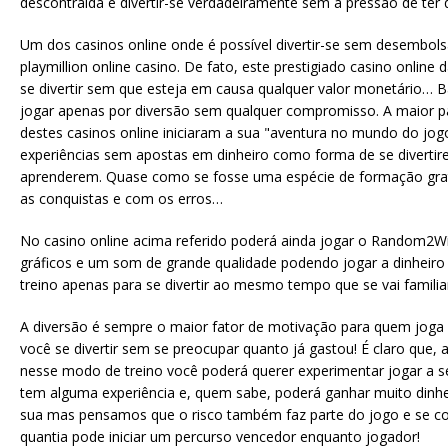
descontraída e divertir-se verdadeiramente sem a pressão de ter 
Um dos casinos online onde é possível divertir-se sem desembol
playmillion online casino. De fato, este prestigiado casino online
se divertir sem que esteja em causa qualquer valor monetário… B
jogar apenas por diversão sem qualquer compromisso. A maior p
destes casinos online iniciaram a sua "aventura no mundo do jog
experiências sem apostas em dinheiro como forma de se divert
aprenderem. Quase como se fosse uma espécie de formação gra
as conquistas e com os erros…
No casino online acima referido poderá ainda jogar o Random2Wi
gráficos e um som de grande qualidade podendo jogar a dinhei
treino apenas para se divertir ao mesmo tempo que se vai famili
A diversão é sempre o maior fator de motivação para quem joga 
você se divertir sem se preocupar quanto já gastou! É claro que,
nesse modo de treino você poderá querer experimentar jogar a s
tem alguma experiência e, quem sabe, poderá ganhar muito dinhei
sua mas pensamos que o risco também faz parte do jogo e se
quantia pode iniciar um percurso vencedor enquanto jogador!