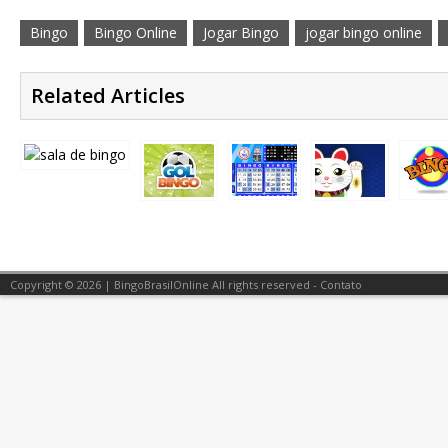
Bingo
Bingo Online
Jogar Bingo
jogar bingo online
Related Articles
Copyright © 2026 | BingoBrasilOnline All rights reserved -
Contato